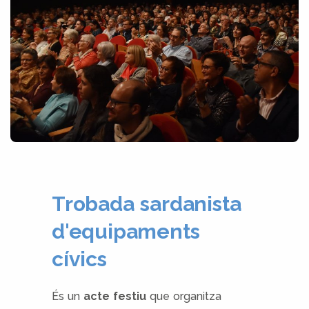
Trobada sardanista
d'equipaments
cívics
És un
acte festiu
que organitza